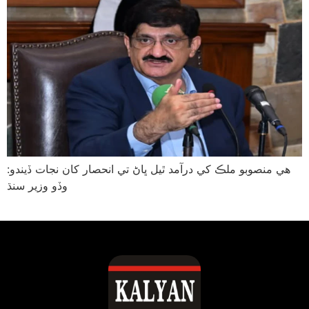
هي منصوبو ملڪ کي درآمد ٿيل ڀاڻ تي انحصار کان نجات ڏيندو:
وڏو وزير سنڌ