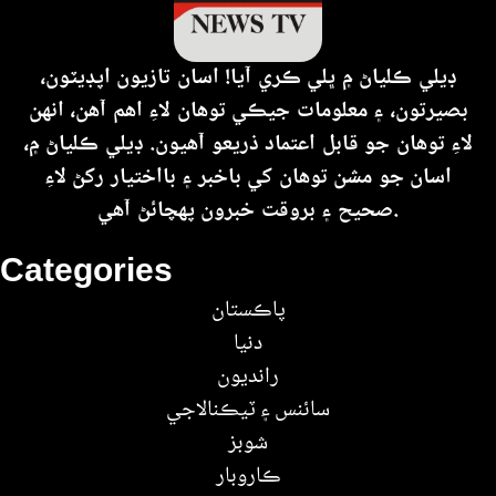
ڊيلي ڪلياڻ ۾ ڀلي ڪري آيا! اسان تازيون اپڊيٽون،
بصيرتون، ۽ معلومات جيڪي توهان لاءِ اهم آهن، انهن
لاءِ توهان جو قابل اعتماد ذريعو آهيون. ڊيلي ڪلياڻ ۾،
اسان جو مشن توهان کي باخبر ۽ بااختيار رکڻ لاءِ
صحيح ۽ بروقت خبرون پهچائڻ آهي.
Categories
پاڪستان
دنيا
رانديون
سائنس ۽ ٽيڪنالاجي
شوبز
ڪاروبار