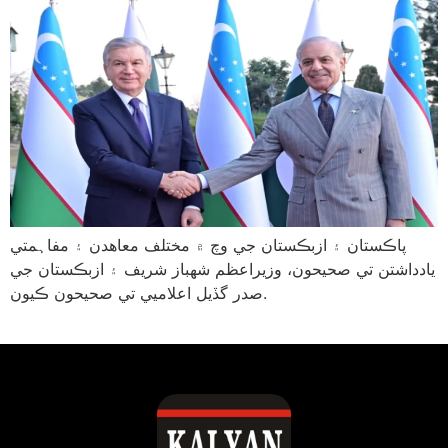
پاڪستان ۽ ازبڪستان جي وچ ۾ مختلف معاهدن ۽ مفاہمتي
يادداشتن تي صحيحون، وزيراعظم شهباز شريف ۽ ازبڪستان جي
صدر گڏيل اعلاميي تي صحيحون ڪيون.