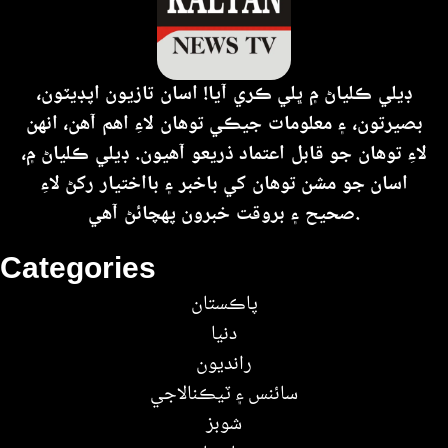
ڊيلي ڪلياڻ ۾ ڀلي ڪري آيا! اسان تازيون اپڊيٽون،
بصيرتون، ۽ معلومات جيڪي توهان لاءِ اهم آهن، انهن
لاءِ توهان جو قابل اعتماد ذريعو آهيون. ڊيلي ڪلياڻ ۾،
اسان جو مشن توهان کي باخبر ۽ بااختيار رکڻ لاءِ
صحيح ۽ بروقت خبرون پهچائڻ آهي.
Categories
پاڪستان
دنيا
رانديون
سائنس ۽ ٽيڪنالاجي
شوبز