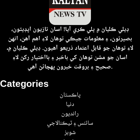
ڊيلي ڪلياڻ ۾ ڀلي ڪري آيا! اسان تازيون اپڊيٽون،
بصيرتون، ۽ معلومات جيڪي توهان لاءِ اهم آهن، انهن
لاءِ توهان جو قابل اعتماد ذريعو آهيون. ڊيلي ڪلياڻ ۾،
اسان جو مشن توهان کي باخبر ۽ بااختيار رکڻ لاءِ
صحيح ۽ بروقت خبرون پهچائڻ آهي.
Categories
پاڪستان
دنيا
رانديون
سائنس ۽ ٽيڪنالاجي
شوبز