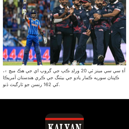
آءِ سي سي مينز ٽي 20 ورلڊ ڪپ جي گروپ اي جي هڪ ميچ ۾،
ڪپتان سوريه ڪمار يادو جي بيٽنگ جي ڪري هندستان آمريڪا
کي 162 رنسن جو ٽارگيٽ ڏنو.