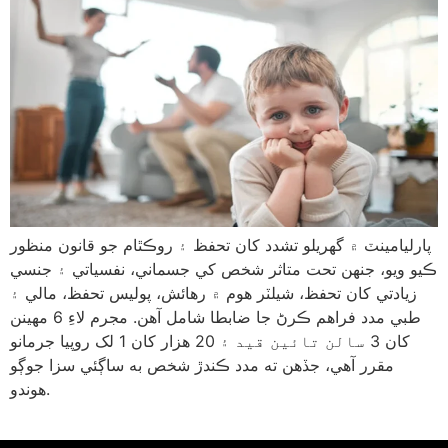
پارليامينٽ ۾ گھريلو تشدد کان تحفظ ۽ روڪٿام جو قانون منظور
ڪيو ويو، جنهن تحت متاثر شخص کي جسماني، نفسياتي ۽ جنسي
زيادتي کان تحفظ، شيلٽر هوم ۾ رهائش، پوليس تحفظ، مالي ۽
طبي مدد فراهم ڪرڻ جا ضابطا شامل آهن. مجرم لاءِ 6 مهينن
کان 3 سالن تائين قيد ۽ 20 هزار کان 1 لک روپيا جرمانو
مقرر آهي، جڏهن ته مدد ڪندڙ شخص به ساڳئي سزا جوڳو
هوندو.