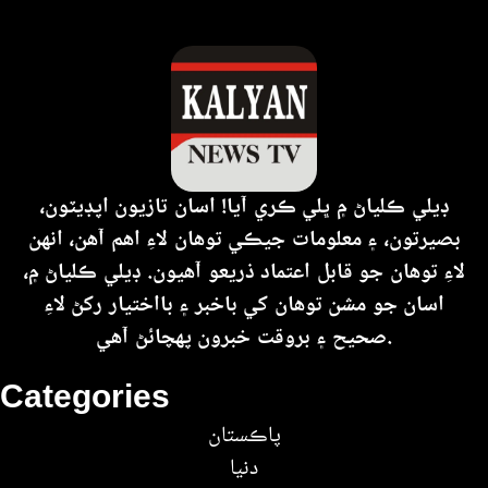
ڊيلي ڪلياڻ ۾ ڀلي ڪري آيا! اسان تازيون اپڊيٽون،
بصيرتون، ۽ معلومات جيڪي توهان لاءِ اهم آهن، انهن
لاءِ توهان جو قابل اعتماد ذريعو آهيون. ڊيلي ڪلياڻ ۾،
اسان جو مشن توهان کي باخبر ۽ بااختيار رکڻ لاءِ
صحيح ۽ بروقت خبرون پهچائڻ آهي.
Categories
پاڪستان
دنيا