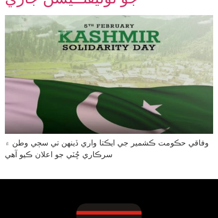
وفاقي حڪومت ڪشمير جي ايڪتا واري ڏينهن تي سڄي وطن ۾
سرڪاري ڇُٽي جو اعلان ڪيو آهي