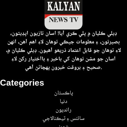
ڊيلي ڪلياڻ ۾ ڀلي ڪري آيا! اسان تازيون اپڊيٽون،
بصيرتون، ۽ معلومات جيڪي توهان لاءِ اهم آهن، انهن
لاءِ توهان جو قابل اعتماد ذريعو آهيون. ڊيلي ڪلياڻ ۾،
اسان جو مشن توهان کي باخبر ۽ بااختيار رکڻ لاءِ
صحيح ۽ بروقت خبرون پهچائڻ آهي.
Categories
پاڪستان
دنيا
رانديون
سائنس ۽ ٽيڪنالاجي