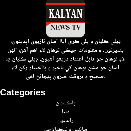
ڊيلي ڪلياڻ ۾ ڀلي ڪري آيا! اسان تازيون اپڊيٽون،
بصيرتون، ۽ معلومات جيڪي توهان لاءِ اهم آهن، انهن
لاءِ توهان جو قابل اعتماد ذريعو آهيون. ڊيلي ڪلياڻ ۾،
اسان جو مشن توهان کي باخبر ۽ بااختيار رکڻ لاءِ
صحيح ۽ بروقت خبرون پهچائڻ آهي.
Categories
پاڪستان
دنيا
رانديون
سائنس ۽ ٽيڪنالاجي