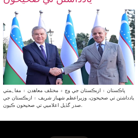
پاڪستان ۽ ازبڪستان جي وچ ۾ مختلف معاهدن ۽ مفاہمتي
يادداشتن تي صحيحون، وزيراعظم شهباز شريف ۽ ازبڪستان جي
صدر گڏيل اعلاميي تي صحيحون ڪيون.