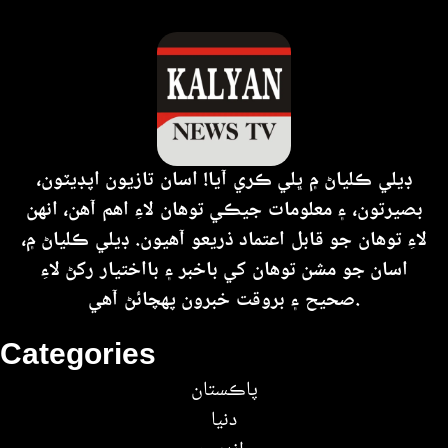
ڊيلي ڪلياڻ ۾ ڀلي ڪري آيا! اسان تازيون اپڊيٽون،
بصيرتون، ۽ معلومات جيڪي توهان لاءِ اهم آهن، انهن
لاءِ توهان جو قابل اعتماد ذريعو آهيون. ڊيلي ڪلياڻ ۾،
اسان جو مشن توهان کي باخبر ۽ بااختيار رکڻ لاءِ
صحيح ۽ بروقت خبرون پهچائڻ آهي.
Categories
پاڪستان
دنيا