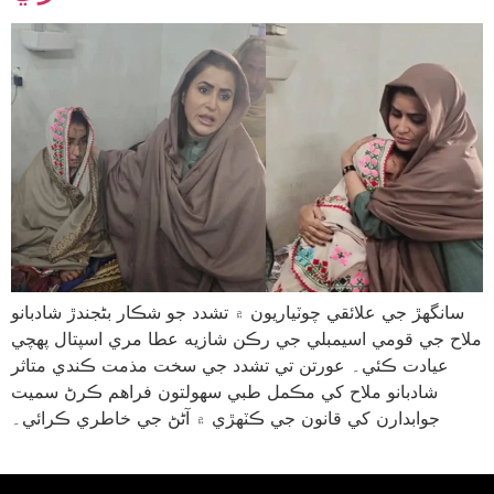
سانگهڙ جي علائقي چوٽياريون ۾ تشدد جو شڪار بڻجندڙ شادبانو
ملاح جي قومي اسيمبلي جي رڪن شازيه عطا مري اسپتال پهچي
عيادت ڪئي۔ عورتن تي تشدد جي سخت مذمت ڪندي متاثر
شادبانو ملاح کي مڪمل طبي سهولتون فراهم ڪرڻ سميت
جوابدارن کي قانون جي ڪٽهڙي ۾ آڻڻ جي خاطري ڪرائي۔