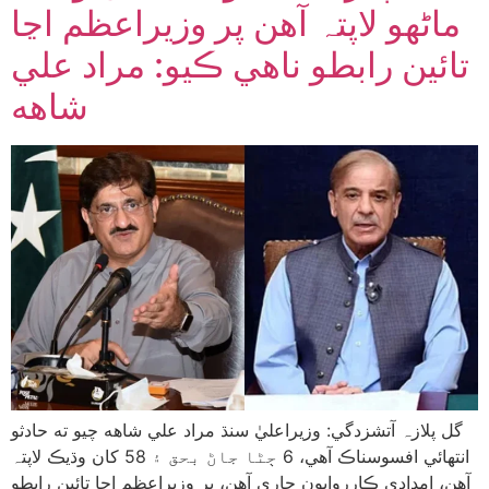
ماڻهو لاپتہ آهن پر وزيراعظم اڃا
تائين رابطو ناهي ڪيو: مراد علي
شاهه
گل پلازہ آتشزدگي: وزيراعليٰ سنڌ مراد علي شاهه چيو ته حادثو
انتهائي افسوسناڪ آهي، 6 ڄڻا جاڻ بحق ۽ 58 کان وڌيڪ لاپتہ
آهن، امدادي ڪارروايون جاري آهن، پر وزيراعظم اڃا تائين رابطو