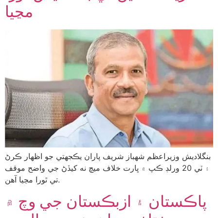
مڃيا
بنگلاديش وزيراعظم شهباز شريف پاران يڪجهتي جو اظهار ڪرڻ
۽ ٽي 20 ورلڊ ڪپ ۾ ڀارت خلاف ميچ نه کيڏڻ جي واضح موقف
تي ٿورا مڃيا آهن.
پاڪستان ۽ ازبڪستان جي وچ ۾