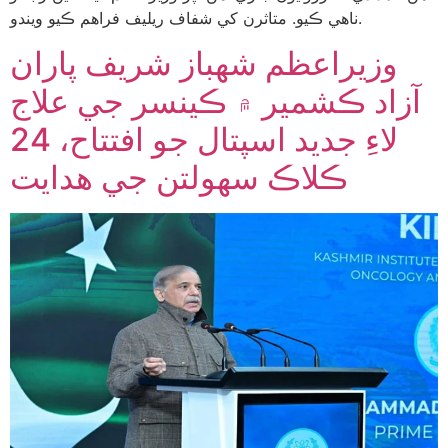
ناهي ڪيو. متاثرن کي شفاف ريليف فراهم ڪيو ويندو.
وزيراعظم شهباز شريف پاران
آزاد ڪشمير ۾ ڪينسر جي علاج
لاءِ جديد اسپتال جو افتتاح، 24
ڪلاڪ سهولتن جي هدايت