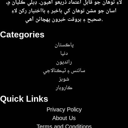
لاءِ توهان جو قابل اعتماد ذريعو آهيون. ڊيلي ڪلياڻ ۾،
اسان جو مشن توهان کي باخبر ۽ بااختيار رکڻ لاءِ
صحيح ۽ بروقت خبرون پهچائڻ آهي.
Categories
پاڪستان
دنيا
رانديون
سائنس ۽ ٽيڪنالاجي
شوبز
ڪاروبار
Quick Links
Privacy Policy
About Us
Terms and Conditions