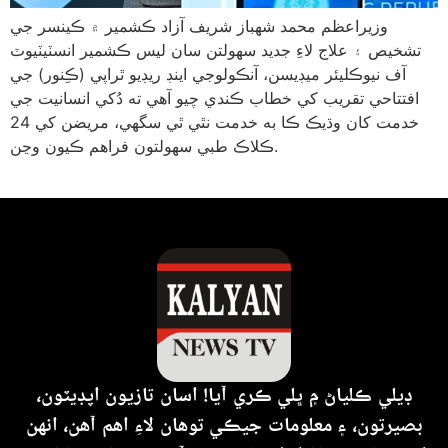
وزيراعظم محمد شهباز شريف آزاد ڪشمير ۾ ڪينسر جي
تشخيص ۽ علاج لاءِ جديد سهولتن سان ليس ڪشمير انسٽيٽيوٽ
آف نيوڪليئر ميڊيسن، آنڪولوجي اينڊ ريڊيو ٿراپي (ڪِنور) جي
افتتاحي تقريب کي خطاب ڪندي چيو آهي ته دُکي انسانيت جي
خدمت کان وڌيڪ ڪا به خدمت نٿي ٿي سگهي، مريضن کي 24
ڪلاڪ طبي سهولتون فراهم ڪيون وڃن.
ڊيلي ڪلياڻ ۾ ڀلي ڪري آيا! اسان تازيون اپڊيٽون،
بصيرتون، ۽ معلومات جيڪي توهان لاءِ اهم آهن، انهن