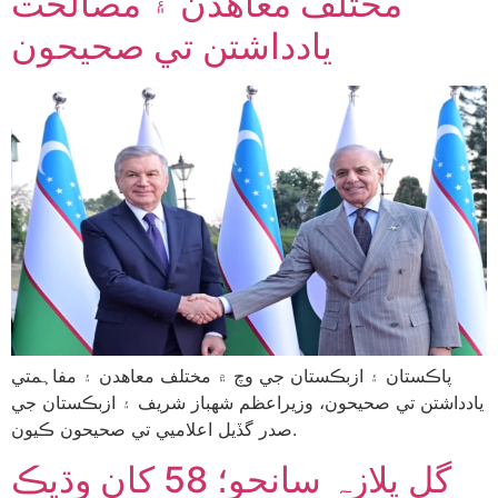
مختلف معاهدن ۽ مصالحت
يادداشتن تي صحيحون
پاڪستان ۽ ازبڪستان جي وچ ۾ مختلف معاهدن ۽ مفاہمتي
يادداشتن تي صحيحون، وزيراعظم شهباز شريف ۽ ازبڪستان جي
صدر گڏيل اعلاميي تي صحيحون ڪيون.
گل پلازہ سانحو؛ 58 کان وڌيڪ