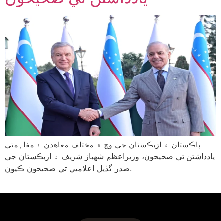
پاڪستان ۽ ازبڪستان جي وچ ۾ مختلف معاهدن ۽ مفاہمتي
يادداشتن تي صحيحون، وزيراعظم شهباز شريف ۽ ازبڪستان جي
صدر گڏيل اعلاميي تي صحيحون ڪيون.