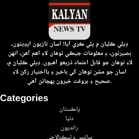
ڊيلي ڪلياڻ ۾ ڀلي ڪري آيا! اسان تازيون اپڊيٽون،
بصيرتون، ۽ معلومات جيڪي توهان لاءِ اهم آهن، انهن
لاءِ توهان جو قابل اعتماد ذريعو آهيون. ڊيلي ڪلياڻ ۾،
اسان جو مشن توهان کي باخبر ۽ بااختيار رکڻ لاءِ
صحيح ۽ بروقت خبرون پهچائڻ آهي.
Categories
پاڪستان
دنيا
رانديون
سائنس ۽ ٽيڪنالاجي