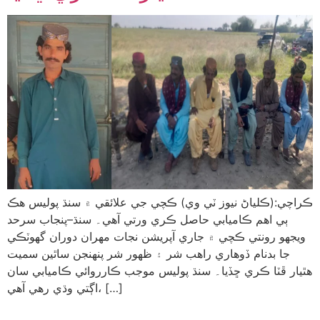
ڪراچي:(ڪلياڻ نيوز ٽي وي) ڪچي جي علائقي ۾ سنڌ پوليس هڪ
ٻي اهم ڪاميابي حاصل ڪري ورتي آهي۔ سنڌ–پنجاب سرحد
ويجهو رونتي ڪچي ۾ جاري آپريشن نجات مهران دوران گهوٽڪي
جا بدنام ڏوهاري راهب شر ۽ ظهور شر پنهنجن ساٿين سميت
هٿيار ڦٽا ڪري ڇڏيا۔ سنڌ پوليس موجب ڪارروائي ڪاميابي سان
اڳتي وڌي رهي آهي، […]