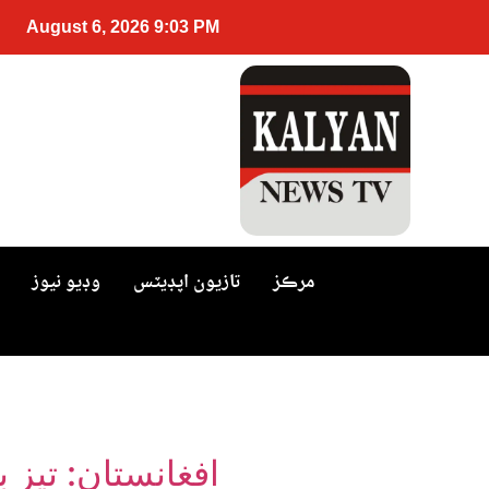
August 6, 2026 9:03 PM
مرڪز
تازيون اپڊيٽس
وڊيو نيوز
افغانستان: تيز برساتن ۽ 