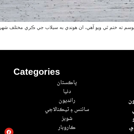
Categories
پاڪستان
دنيا
رانديون
ون
سائنس ۽ ٽيڪنالاجي
شوبز
ڪاروبار
۾،