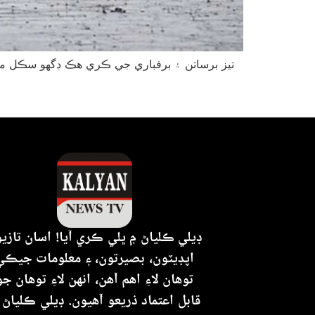
ڊيلي ڪلياڻ ۾ ڀلي ڪري آيا! اسان تازي
اپڊيٽون، بصيرتون، ۽ معلومات جيڪي
توهان لاءِ اهم آهن، انهن لاءِ توهان جو
قابل اعتماد ذريعو آهيون. ڊيلي ڪلياڻ 