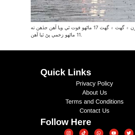
تيز برساتن ۽ برفباري جي ڪري هڪ ڊگهو سڪل موسم ته ختم ٿي ويو آهي، ان هوندي به سيلاب جي ڪري مختلف شهرن ۾ گهٽ ۾ گهٽ 17 ماڻهو فوت ٿي ويا آهن جڏهن ته
11 ماڻهو زخمي پڻ ٿيا آهن.
Quick Links
Privacy Policy
About Us
Terms and Conditions
Contact Us
Follow Here