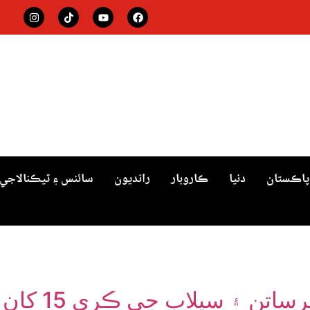
پاڪستان
دنيا
ڪاروبار
رانديون
سائنس ۽ ٽيڪنالاجي
سيلاب جي ڪري 15 کان وڌيڪ ماڻهو اجل جو شڪار