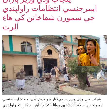
ايمرجنسي انتظامات راولپنڊي
جي سمورن شفاخانن کي هاءِ
الرٽ
پنجاب جي وڏي وزير مريم نواز جو چوڻ آهي ته 25 ايمرجنسي
ايمبولينس اسلام آباد ڏانهن روانا ڪيا ويا آهن، جڏهن ته راولپنڊي