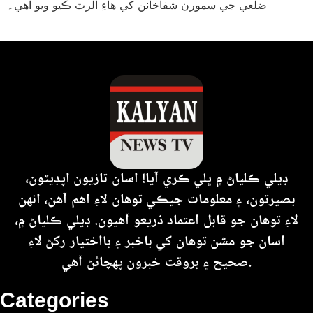
ضلعي جي سمورن شفاخانن کي هاءِ الرٽ ڪيو ويو آهي۔
ڊيلي ڪلياڻ ۾ ڀلي ڪري آيا! اسان تازيون اپڊيٽون،
بصيرتون، ۽ معلومات جيڪي توهان لاءِ اهم آهن، انهن
لاءِ توهان جو قابل اعتماد ذريعو آهيون. ڊيلي ڪلياڻ ۾،
اسان جو مشن توهان کي باخبر ۽ بااختيار رکڻ لاءِ
صحيح ۽ بروقت خبرون پهچائڻ آهي.
Categories