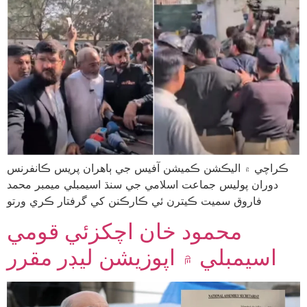
ڪراچي ۾ اليڪشن ڪميشن آفيس جي ٻاهران پريس ڪانفرنس
دوران پوليس جماعت اسلامي جي سنڌ اسيمبلي ميمبر محمد
فاروق سميت ڪيترن ئي ڪارڪنن کي گرفتار ڪري ورتو
محمود خان اچکزئي قومي
اسيمبلي ۾ اپوزيشن ليڊر مقرر