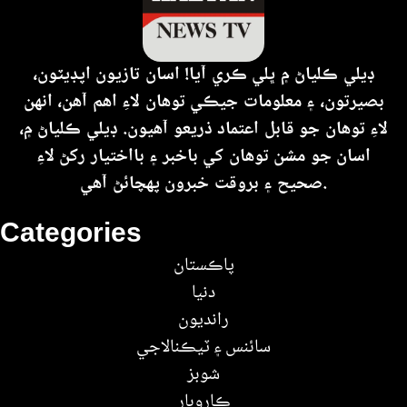
ڊيلي ڪلياڻ ۾ ڀلي ڪري آيا! اسان تازيون اپڊيٽون،
بصيرتون، ۽ معلومات جيڪي توهان لاءِ اهم آهن، انهن
لاءِ توهان جو قابل اعتماد ذريعو آهيون. ڊيلي ڪلياڻ ۾،
اسان جو مشن توهان کي باخبر ۽ بااختيار رکڻ لاءِ
صحيح ۽ بروقت خبرون پهچائڻ آهي.
Categories
پاڪستان
دنيا
رانديون
سائنس ۽ ٽيڪنالاجي
شوبز
ڪاروبار