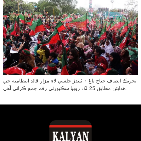
تحريڪ انصاف جناح باغ ۾ ٿيندڙ جلسي لاءِ مزار قائد انتظاميه جي
هدايتن مطابق 25 لک روپيا سڪيورٽي رقم جمع ڪرائي آهي.