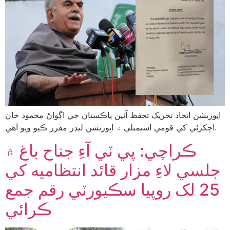
اپوزيشن اتحاد تحریک تحفظ آئين پاڪستان جي اڳواڻ محمود خان
اچکزئي کي قومي اسيمبلي ۾ اپوزيشن ليڊر مقرر ڪيو ويو آهي.
ڪراچي: پي ٽي آءِ جناح باغ ۾
جلسي لاءِ مزار قائد انتظاميه کي
25 لک روپيا سڪيورٽي رقم جمع
ڪرائي