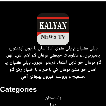
ڊيلي ڪلياڻ ۾ ڀلي ڪري آيا! اسان تازيون اپڊيٽون،
بصيرتون، ۽ معلومات جيڪي توهان لاءِ اهم آهن، انهن
لاءِ توهان جو قابل اعتماد ذريعو آهيون. ڊيلي ڪلياڻ ۾،
اسان جو مشن توهان کي باخبر ۽ بااختيار رکڻ لاءِ
صحيح ۽ بروقت خبرون پهچائڻ آهي.
Categories
پاڪستان
دنيا