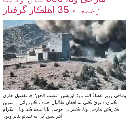
زخمي ۽ 35 اهلڪار گرفتار
وفاقي وزير عطاءُ الله تارڙ آپريشن "غضب الحق" جا تفصيل جاري
ڪندي دعويٰ ڪئي ته افغان طالبان خلاف ڪارروائي ۾ سوين
ڪارڪن مارجي ويا، ڪيترائي فوجي اثاثا تباهه ڪيا ويا ۽ بگرام
ايئر بيس کي به نشانو بڻايو ويو۔