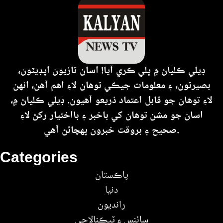
ڊيلي ڪلياڻ ۾ ڀلي ڪري آيا! اسان تازيون اپڊيٽون،
بصيرتون، ۽ معلومات جيڪي توهان لاءِ اهم آهن، انهن
لاءِ توهان جو قابل اعتماد ذريعو آهيون. ڊيلي ڪلياڻ ۾،
اسان جو مشن توهان کي باخبر ۽ بااختيار رکڻ لاءِ
صحيح ۽ بروقت خبرون پهچائڻ آهي.
Categories
پاڪستان
دنيا
رانديون
سائنس ۽ ٽيڪنالاجي