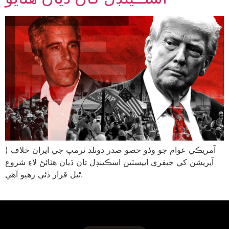
) آمريڪي عوام جو وڏو حصو صدر ڊونلڊ ٽرمپ جي ايران خلاف
آپريشن کي جيفري ايپسٽين اسڪينڊل تان ڌيان هٽائڻ لاءِ شروع
ٿيل قرار ڏئي رهيو آهي.