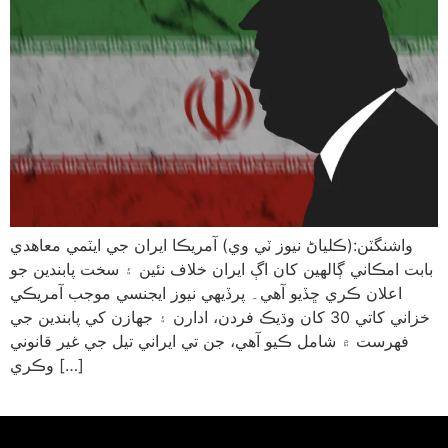
واشنگٽن:(ڪلياڻ نيوز ٽي وي) آمريڪا ايران جي ايٽمي معاهدي
بابت امڪاني ڳالهين کان اڳ ايران خلاف نئين ۽ سخت پابندين جو
اعلان ڪري ڇڏيو آهي۔ پرڏيهي نيوز ايجنسي موجب آمريڪي
خزاني کاتي 30 کان وڌيڪ فردن، ادارن ۽ جهازن کي پابندين جي
فهرست ۾ شامل ڪيو آهي، جن تي ايراني تيل جي غير قانوني
وڪري […]