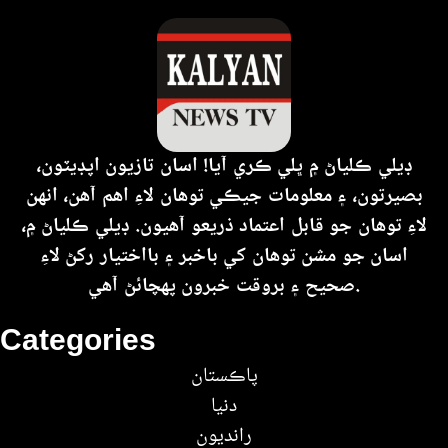
ڊيلي ڪلياڻ ۾ ڀلي ڪري آيا! اسان تازيون اپڊيٽون،
بصيرتون، ۽ معلومات جيڪي توهان لاءِ اهم آهن، انهن
لاءِ توهان جو قابل اعتماد ذريعو آهيون. ڊيلي ڪلياڻ ۾،
اسان جو مشن توهان کي باخبر ۽ بااختيار رکڻ لاءِ
صحيح ۽ بروقت خبرون پهچائڻ آهي.
Categories
پاڪستان
دنيا
رانديون