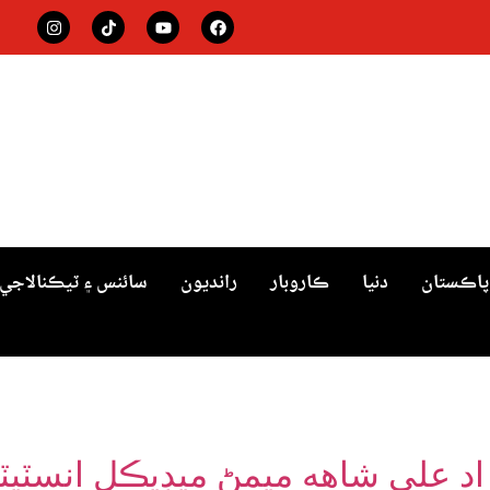
پاڪستان
دنيا
ڪاروبار
رانديون
سائنس ۽ ٽيڪنالاجي
اد علي شاهه ميمڻ ميڊيڪل انسٽيٽي