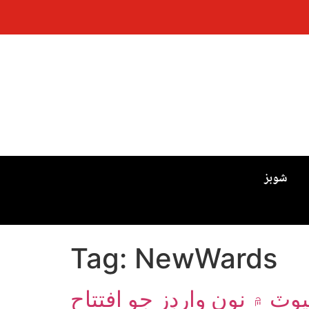
شوبز
Tag:
NewWards
وٽ ۾ نون وارڊز جو افتتاح