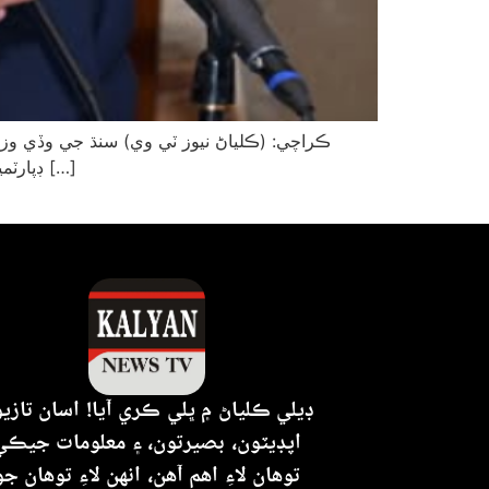
ڪراچي: (ڪلياڻ نيوز ٽي وي) سنڌ جي وڏي وزير س
ڊپارٽمينٽ (او پي ڊي) جو افتتاح ڪيو. هن افتتاح کي صوبي ۾ معياري صحت سهولتن جي واڌاري لاءِ هڪ اهم قدم قرار ڏنو۔ وڏي […]
ڊيلي ڪلياڻ ۾ ڀلي ڪري آيا! اسان تازي
اپڊيٽون، بصيرتون، ۽ معلومات جيڪي
توهان لاءِ اهم آهن، انهن لاءِ توهان جو