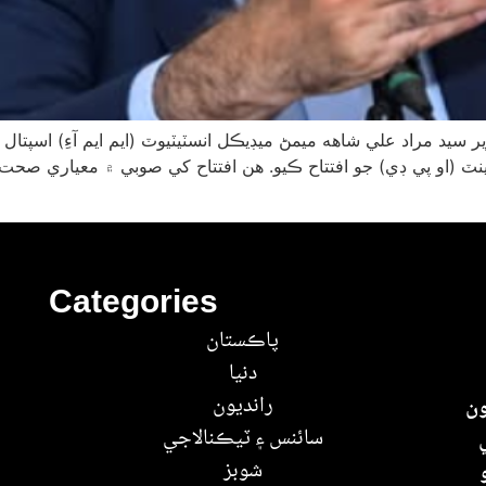
يد مراد علي شاهه ميمڻ ميڊيڪل انسٽيٽيوٽ (ايم ايم آءِ) اسپتال ۾ اب
Categories
پاڪستان
دنيا
رانديون
ون
سائنس ۽ ٽيڪنالاجي
شوبز