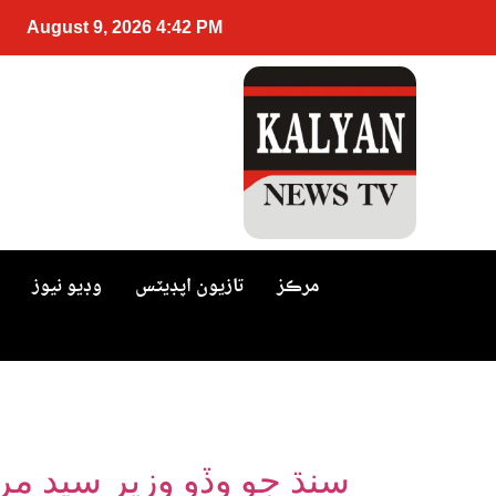
August 9, 2026 4:42 PM
مرڪز
تازيون اپڊيٽس
وڊيو نيوز
سنڌ جو وڏو وزير سيد مر