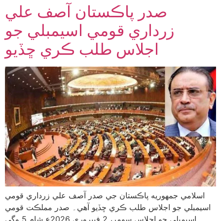
صدر پاڪستان آصف علي
زرداري قومي اسيمبلي جو
اجلاس طلب ڪري ڇڏيو
اسلامي جمهوريه پاڪستان جي صدر آصف علي زرداري قومي
اسيمبلي جو اجلاس طلب ڪري ڇڏيو آهي۔ صدر مملڪت قومي
اسيمبلي جو اجلاس سومر، 2 فيبروري 2026ع شام 5 وڳي