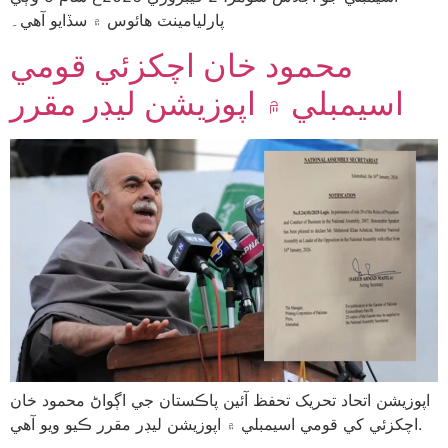
پارليامينٽ هائوس ۾ سڏايو آهي۔
محمود خان اچکزئي قومي
اسيمبلي ۾ اپوزيشن ليڊر مقرر
اپوزيشن اتحاد تحریک تحفظ آئين پاڪستان جي اڳواڻ محمود خان
اچکزئي کي قومي اسيمبلي ۾ اپوزيشن ليڊر مقرر ڪيو ويو آهي.