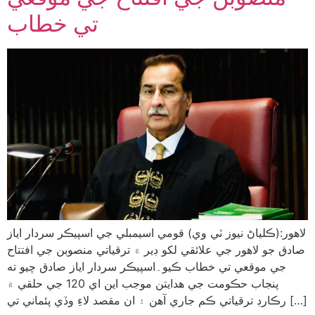
تي خطاب
لاهور:(ڪلياڻ نيوز ٽي وي) قومي اسيمبلي جي اسپيڪر سردار اياز
صادق جو لاهور جي علائقي لکو ڊير ۾ ترقياتي منصوبن جي افتتاح
جي موقعي تي خطاب ڪيو۔اسپيڪر سردار اياز صادق چيو ته
پنجاب حڪومت جي هدايتن موجب اين اي 120 جي حلقي ۾
رڪارڊ ترقياتي ڪم جاري آهن ۽ ان مقصد لاءِ وڏي پئماني تي […]