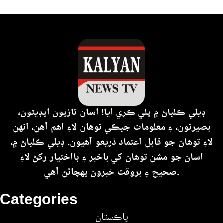
ڊيلي ڪلياڻ ۾ ڀلي ڪري آيا! اسان تازيون اپڊيٽون،
بصيرتون، ۽ معلومات جيڪي توهان لاءِ اهم آهن، انهن
لاءِ توهان جو قابل اعتماد ذريعو آهيون. ڊيلي ڪلياڻ ۾،
اسان جو مشن توهان کي باخبر ۽ بااختيار رکڻ لاءِ
صحيح ۽ بروقت خبرون پهچائڻ آهي.
Categories
پاڪستان