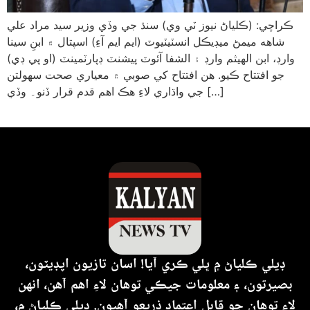
ڪراچي: (ڪلياڻ نيوز ٽي وي) سنڌ جي وڏي وزير سيد مراد علي
شاهه ميمڻ ميڊيڪل انسٽيٽيوٽ (ايم ايم آءِ) اسپتال ۾ ابنِ سينا
وارڊ، ابن الهيثم وارڊ ۽ الشفا آئوٽ پيشنٽ ڊپارٽمينٽ (او پي ڊي)
جو افتتاح ڪيو. هن افتتاح کي صوبي ۾ معياري صحت سهولتن
جي واڌاري لاءِ هڪ اهم قدم قرار ڏنو۔ وڏي […]
ڊيلي ڪلياڻ ۾ ڀلي ڪري آيا! اسان تازيون اپڊيٽون،
بصيرتون، ۽ معلومات جيڪي توهان لاءِ اهم آهن، انهن
لاءِ توهان جو قابل اعتماد ذريعو آهيون. ڊيلي ڪلياڻ ۾،