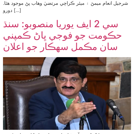
شرجيل انعام ميمڻ ۽ ميئر ڪراچي مرتضيٰ وهاب پڻ موجود هئا.
دورو […]
سي 2 ايف يوريا منصوبو: سنڌ
حڪومت جو فوجي ڀاڻ ڪمپني
سان مڪمل سهڪار جو اعلان