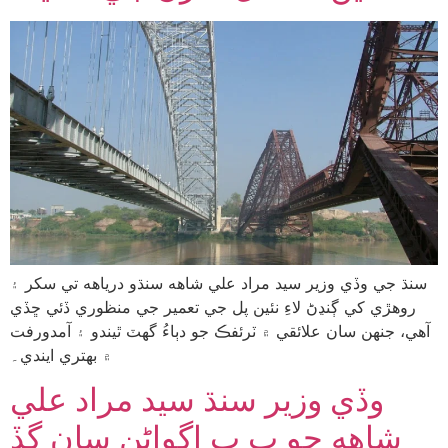
سنڌ جي وڏي وزير سيد مراد علي شاهه سنڌو درياهه تي سکر ۽
روهڙي کي ڳنڍڻ لاءِ نئين پل جي تعمير جي منظوري ڏئي ڇڏي
آهي، جنهن سان علائقي ۾ ٽرئفڪ جو دٻاءُ گهٽ ٿيندو ۽ آمدورفت
۾ بهتري ايندي۔
وڏي وزير سنڌ سيد مراد علي
شاهه جو پ پ اڳواڻن سان گڏ