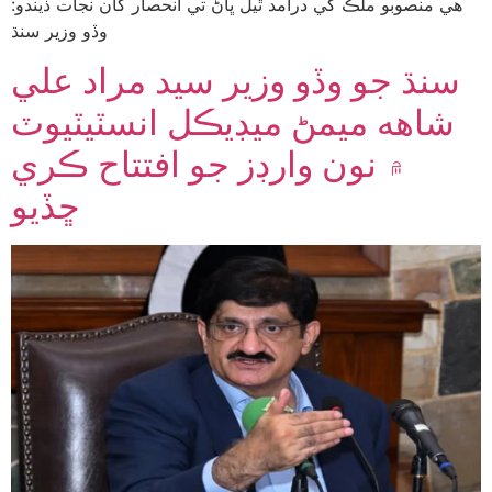
هي منصوبو ملڪ کي درآمد ٿيل ڀاڻ تي انحصار کان نجات ڏيندو:
وڏو وزير سنڌ
سنڌ جو وڏو وزير سيد مراد علي
شاهه ميمڻ ميڊيڪل انسٽيٽيوٽ
۾ نون وارڊز جو افتتاح ڪري
ڇڏيو