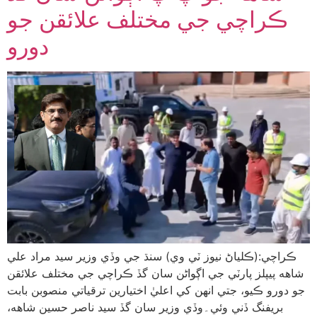
ڪراچي جي مختلف علائقن جو
دورو
ڪراچي:(ڪلياڻ نيوز ٽي وي) سنڌ جي وڏي وزير سيد مراد علي
شاهه پيپلز پارٽي جي اڳواڻن سان گڏ ڪراچي جي مختلف علائقن
جو دورو ڪيو، جتي انهن کي اعليٰ اختيارين ترقياتي منصوبن بابت
بريفنگ ڏني وئي۔وڏي وزير سان گڏ سيد ناصر حسين شاهه،