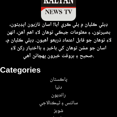
ڊيلي ڪلياڻ ۾ ڀلي ڪري آيا! اسان تازيون اپڊيٽون،
بصيرتون، ۽ معلومات جيڪي توهان لاءِ اهم آهن، انهن
لاءِ توهان جو قابل اعتماد ذريعو آهيون. ڊيلي ڪلياڻ ۾،
اسان جو مشن توهان کي باخبر ۽ بااختيار رکڻ لاءِ
صحيح ۽ بروقت خبرون پهچائڻ آهي.
Categories
پاڪستان
دنيا
رانديون
سائنس ۽ ٽيڪنالاجي
شوبز