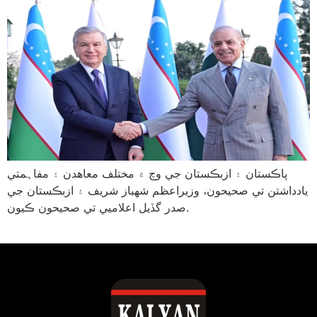
پاڪستان ۽ ازبڪستان جي وچ ۾ مختلف معاهدن ۽ مفاہمتي
يادداشتن تي صحيحون، وزيراعظم شهباز شريف ۽ ازبڪستان جي
صدر گڏيل اعلاميي تي صحيحون ڪيون.