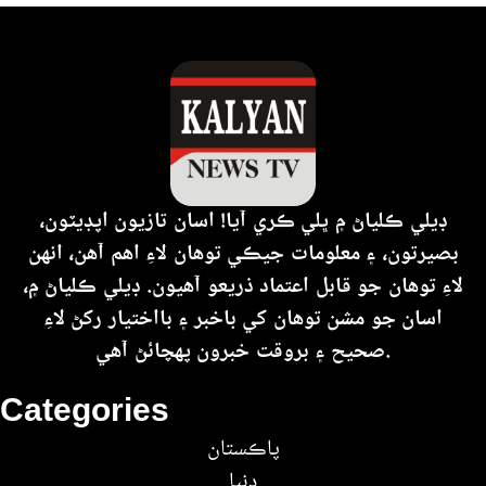
ڊيلي ڪلياڻ ۾ ڀلي ڪري آيا! اسان تازيون اپڊيٽون،
بصيرتون، ۽ معلومات جيڪي توهان لاءِ اهم آهن، انهن
لاءِ توهان جو قابل اعتماد ذريعو آهيون. ڊيلي ڪلياڻ ۾،
اسان جو مشن توهان کي باخبر ۽ بااختيار رکڻ لاءِ
صحيح ۽ بروقت خبرون پهچائڻ آهي.
Categories
پاڪستان
دنيا