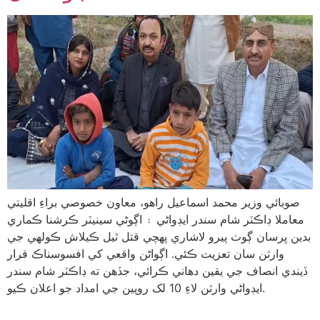
صوبائي وزير محمد اسماعيل راهو، معاون خصوصي براءِ اقليتي
معاملا ڊاڪٽر شام سندر ايڊواڻي ۽ اڳوڻي سينيٽر ڪرشنا ڪماري
بدين ڀرسان ڳوٺ پيرو لاشاري پهچي قتل ٿيل ڪيلاش ڪولهي جي
وارثن سان تعزيت ڪئي. اڳواڻن واقعي کي افسوسناڪ قرار
ڏيندي انصاف جي يقين دهاني ڪرائي، جڏهن ته ڊاڪٽر شام سندر
ايڊواڻي وارثن لاءِ 10 لک روپين جي امداد جو اعلان ڪيو.