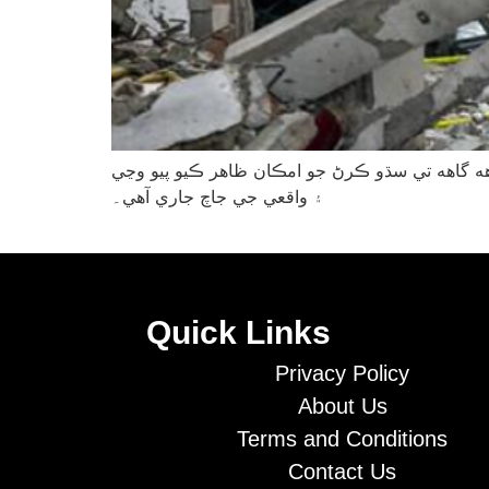
ي مارجي ويا ۽ 23 زخمي ٿيا، جڏهن ته ميزائل پناهه گاهه تي سڌو ڪرڻ جو امڪان ظاهر ڪيو پيو وڃي
۽ واقعي جي جاچ جاري آهي۔
Quick Links
Privacy Policy
About Us
Terms and Conditions
Contact Us