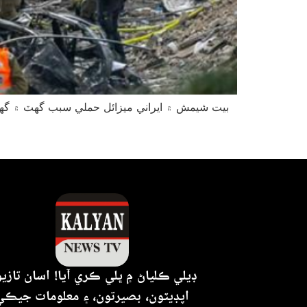
ڊيلي ڪلياڻ ۾ ڀلي ڪري آيا! اسان تازي
اپڊيٽون، بصيرتون، ۽ معلومات جيڪي