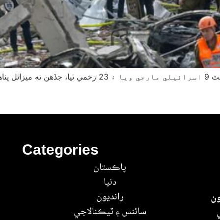
بيت شيمش ۾ ايراني ميزائل حملي سبب گهٽ ۾ گهٽ 9 اسرائيل
Categories
پاڪستان
دنيا
رانديون
ون
سائنس ۽ ٽيڪنالاجي