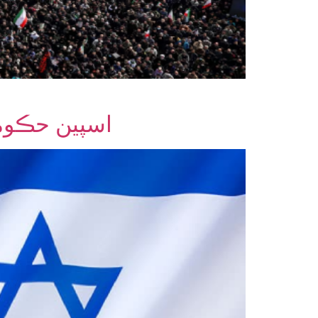
اسپين حڪومت