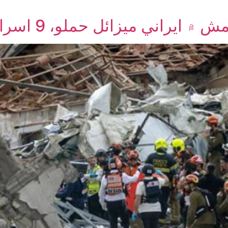
اني ميزائل حملو، 9 اسرائيلي مارجي ويا، 23 زخمي