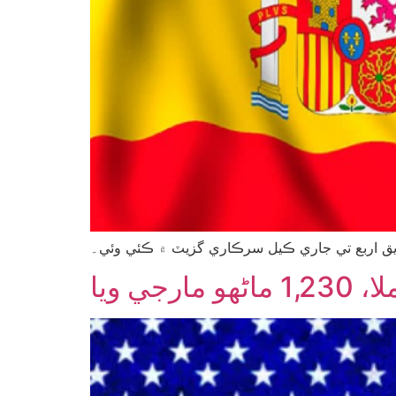
ديق اربع تي جاري ڪيل سرڪاري گزيٽ ۾ ڪئي وئي۔
ي ويا