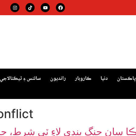
پاڪستان
دنيا
ڪاروبار
رانديون
سائنس ۽ ٽيڪنالاجي
nflict
ڪا سان جنگ بندي لاءِ ٽي شرط، جن