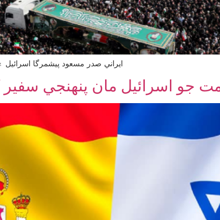
ايراني صدر مسعود پيشمرگا اسرائيل ۽
 جو اسرائيل مان پنهنجي سفير ک