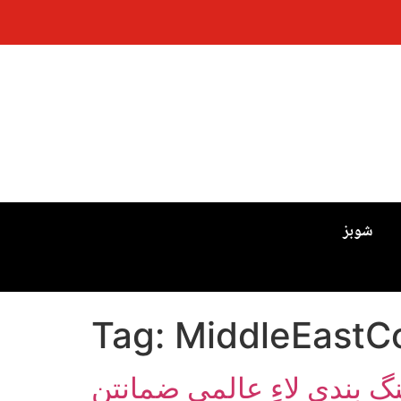
شوبز
Tag:
MiddleEastCo
گ بندي لاءِ عالمي ضمانتن