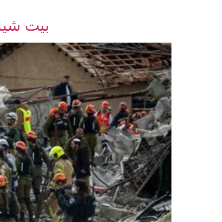
بيت شيمش ۾ اير