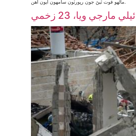
ماڻهو فوت ٿيڻ جون رپورٽون سامهون آيون آهن.