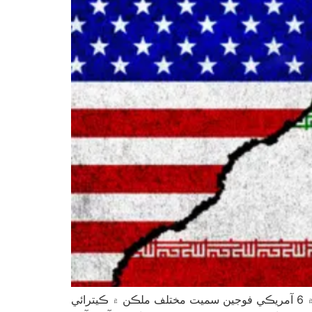
آمريڪا ۽ اسرائيل جي حملن ۾ ايران ۾ 1,230 ماڻهو مارجي ويا، جڏهن ته ايران جي جوابي حملن ۾ 6 آمريڪي فوجين سميت مختلف ملڪن ۾ ڪيترائي