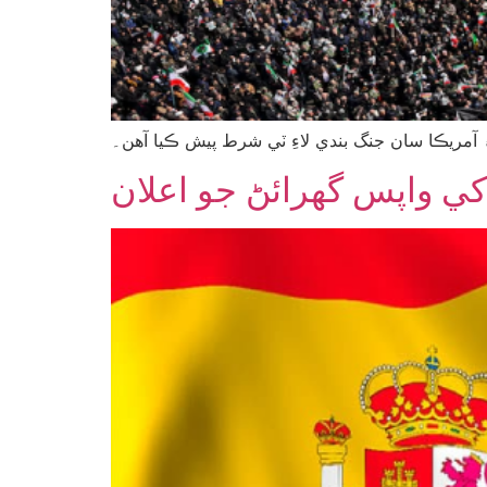
 آمريڪا سان جنگ بندي لاءِ ٽي شرط پيش ڪيا آهن۔
ي واپس گهرائڻ جو اعلان