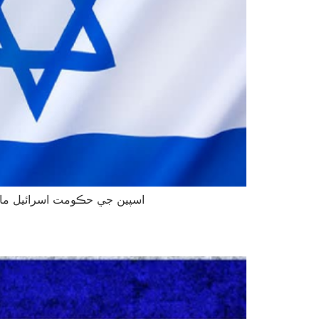
اسپين جي حڪومت اسرائيل مان