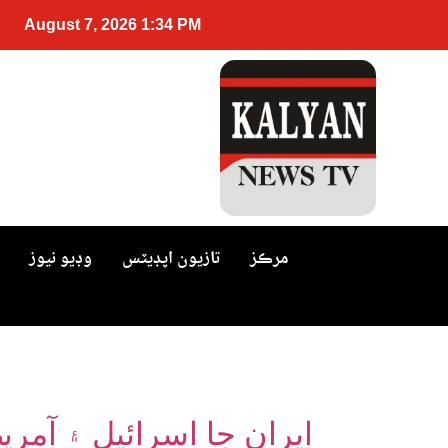
August 7, 2026 1:34 PM
مرڪز
تازيون اپڊيٽس
وڊيو نيوز
ايران جا اسرائيل ۽ آمري