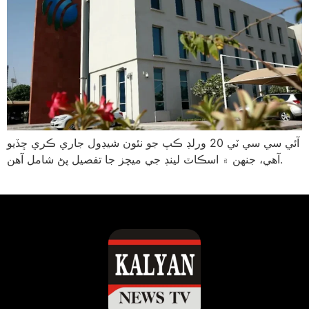
آئي سي سي ٽي 20 ورلڊ ڪپ جو نئون شيڊول جاري ڪري ڇڏيو
آهي، جنهن ۾ اسڪاٽ لينڊ جي ميچز جا تفصيل پڻ شامل آهن.