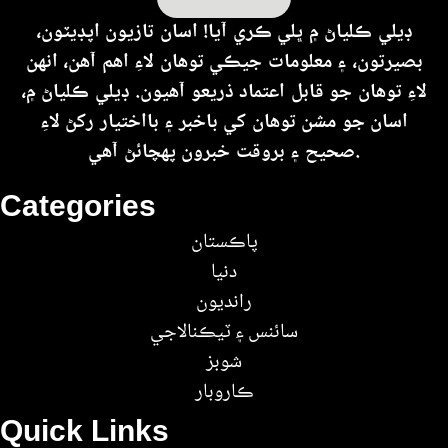
ڊيلي ڪلياڻ ۾ ڀلي ڪري آيا! اسان تازيون اپڊيٽون،
بصيرتون، ۽ معلومات جيڪي توهان لاءِ اهم آهن، انهن
لاءِ توهان جو قابل اعتماد ذريعو آهيون. ڊيلي ڪلياڻ ۾،
اسان جو مشن توهان کي باخبر ۽ بااختيار رکڻ لاءِ
صحيح ۽ بروقت خبرون پهچائڻ آهي.
Categories
پاڪستان
دنيا
رانديون
سائنس ۽ ٽيڪنالاجي
شوبز
ڪاروبار
Quick Links