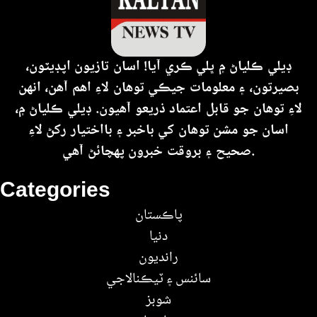
ڊيلي ڪلياڻ ۾ ڀلي ڪري آيا! اسان تازيون اپڊيٽون،
بصيرتون، ۽ معلومات جيڪي توهان لاءِ اهم آهن، انهن
لاءِ توهان جو قابل اعتماد ذريعو آهيون. ڊيلي ڪلياڻ ۾،
اسان جو مشن توهان کي باخبر ۽ بااختيار رکڻ لاءِ
صحيح ۽ بروقت خبرون پهچائڻ آهي.
Categories
پاڪستان
دنيا
رانديون
سائنس ۽ ٽيڪنالاجي
شوبز