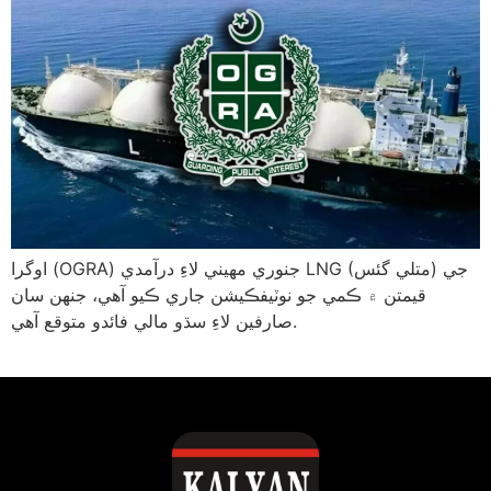
اوگرا (OGRA) جنوري مهيني لاءِ درآمدي LNG (متلي گئس) جي
قيمتن ۾ ڪمي جو نوٽيفڪيشن جاري ڪيو آهي، جنهن سان
صارفين لاءِ سڌو مالي فائدو متوقع آهي.