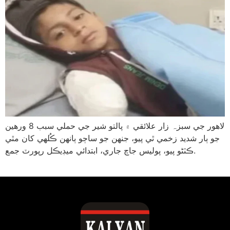
لاهور جي سبزہ زار علائقي ۾ پالتو شير جي حملي سبب 8 ورهين
جو ٻار شديد زخمي ٿي پيو، جنهن جو ساڄو ٻانهن ڪُلهي کان مٿي
ڪٽڻو پيو، پوليس جاچ جاري، ابتدائي ميڊيڪل رپورٽ جمع.