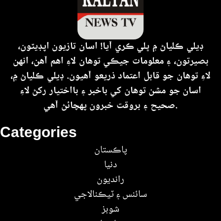
ڊيلي ڪلياڻ ۾ ڀلي ڪري آيا! اسان تازيون اپڊيٽون،
بصيرتون، ۽ معلومات جيڪي توهان لاءِ اهم آهن، انهن
لاءِ توهان جو قابل اعتماد ذريعو آهيون. ڊيلي ڪلياڻ ۾،
اسان جو مشن توهان کي باخبر ۽ بااختيار رکڻ لاءِ
صحيح ۽ بروقت خبرون پهچائڻ آهي.
Categories
پاڪستان
دنيا
رانديون
سائنس ۽ ٽيڪنالاجي
شوبز