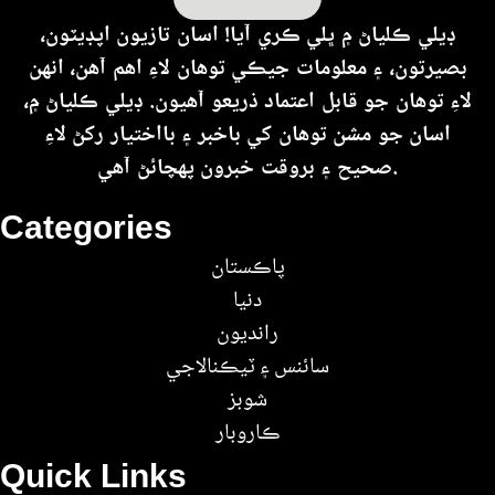
ڊيلي ڪلياڻ ۾ ڀلي ڪري آيا! اسان تازيون اپڊيٽون،
بصيرتون، ۽ معلومات جيڪي توهان لاءِ اهم آهن، انهن
لاءِ توهان جو قابل اعتماد ذريعو آهيون. ڊيلي ڪلياڻ ۾،
اسان جو مشن توهان کي باخبر ۽ بااختيار رکڻ لاءِ
صحيح ۽ بروقت خبرون پهچائڻ آهي.
Categories
پاڪستان
دنيا
رانديون
سائنس ۽ ٽيڪنالاجي
شوبز
ڪاروبار
Quick Links