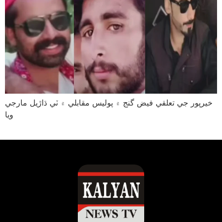
خيرپور جي تعلقي فيض گنج ۾ پوليس مقابلي ۾ ٽي ڌاڙيل مارجي
ويا