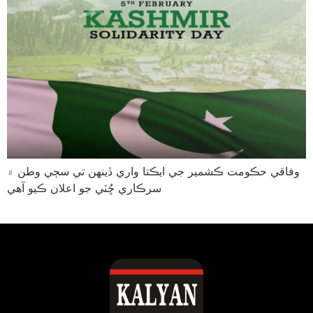
وفاقي حڪومت ڪشمير جي ايڪتا واري ڏينهن تي سڄي وطن ۾
سرڪاري ڇُٽي جو اعلان ڪيو آهي