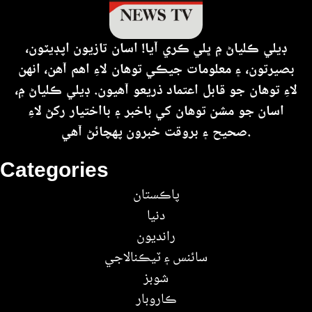
ڊيلي ڪلياڻ ۾ ڀلي ڪري آيا! اسان تازيون اپڊيٽون،
بصيرتون، ۽ معلومات جيڪي توهان لاءِ اهم آهن، انهن
لاءِ توهان جو قابل اعتماد ذريعو آهيون. ڊيلي ڪلياڻ ۾،
اسان جو مشن توهان کي باخبر ۽ بااختيار رکڻ لاءِ
صحيح ۽ بروقت خبرون پهچائڻ آهي.
Categories
پاڪستان
دنيا
رانديون
سائنس ۽ ٽيڪنالاجي
شوبز
ڪاروبار