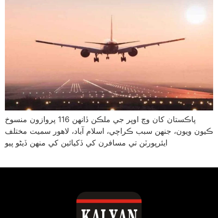
پاڪستان کان وچ اوڀر جي ملڪن ڏانهن 116 پروازون منسوخ
ڪيون ويون، جنهن سبب ڪراچي، اسلام آباد، لاهور سميت مختلف
ايئرپورٽن تي مسافرن کي ڏکيائين کي منهن ڏيڻو پيو