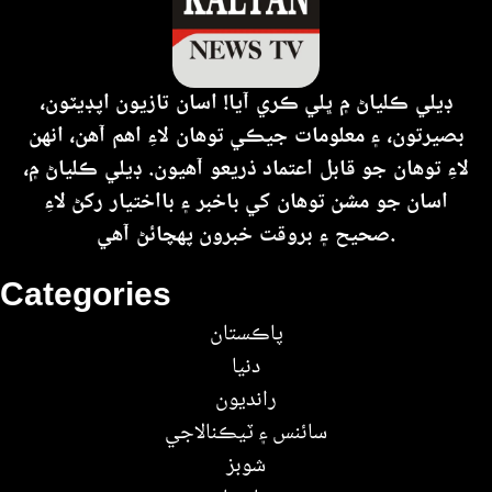
ڊيلي ڪلياڻ ۾ ڀلي ڪري آيا! اسان تازيون اپڊيٽون،
بصيرتون، ۽ معلومات جيڪي توهان لاءِ اهم آهن، انهن
لاءِ توهان جو قابل اعتماد ذريعو آهيون. ڊيلي ڪلياڻ ۾،
اسان جو مشن توهان کي باخبر ۽ بااختيار رکڻ لاءِ
صحيح ۽ بروقت خبرون پهچائڻ آهي.
Categories
پاڪستان
دنيا
رانديون
سائنس ۽ ٽيڪنالاجي
شوبز