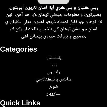
ڊيلي ڪلياڻ ۾ ڀلي ڪري آيا! اسان تازيون اپڊيٽون،
بصيرتون، ۽ معلومات جيڪي توهان لاءِ اهم آهن، انهن
لاءِ توهان جو قابل اعتماد ذريعو آهيون. ڊيلي ڪلياڻ ۾،
اسان جو مشن توهان کي باخبر ۽ بااختيار رکڻ لاءِ
صحيح ۽ بروقت خبرون پهچائڻ آهي.
Categories
پاڪستان
دنيا
رانديون
سائنس ۽ ٽيڪنالاجي
شوبز
ڪاروبار
Quick Links