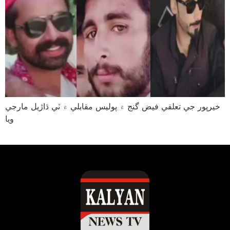
خيرپور جي تعلقي فيض گنج ۾ پوليس مقابلي ۾ ٽي ڌاڙيل مارجي
ويا