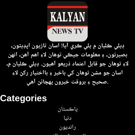
ڊيلي ڪلياڻ ۾ ڀلي ڪري آيا! اسان تازيون اپڊيٽون،
بصيرتون، ۽ معلومات جيڪي توهان لاءِ اهم آهن، انهن
لاءِ توهان جو قابل اعتماد ذريعو آهيون. ڊيلي ڪلياڻ ۾،
اسان جو مشن توهان کي باخبر ۽ بااختيار رکڻ لاءِ
صحيح ۽ بروقت خبرون پهچائڻ آهي.
Categories
پاڪستان
دنيا
رانديون