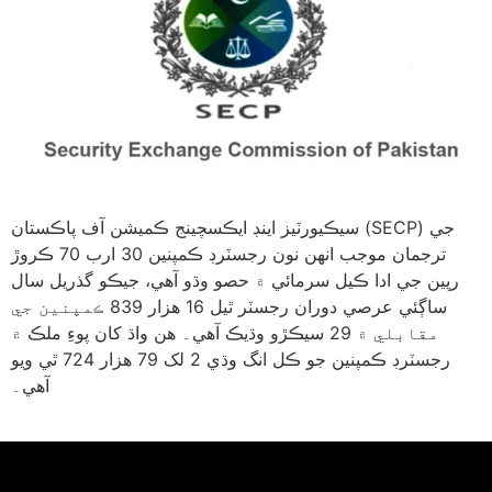
سيڪيورٽيز اينڊ ايڪسچينج ڪميشن آف پاڪستان (SECP) جي
ترجمان موجب انهن نون رجسٽرڊ ڪمپنين 30 ارب 70 ڪروڙ
رپين جي ادا ڪيل سرمائي ۾ حصو وڌو آهي، جيڪو گذريل سال
ساڳئي عرصي دوران رجسٽر ٿيل 16 هزار 839 ڪمپنين جي
مقابلي ۾ 29 سيڪڙو وڌيڪ آهي۔ هن واڌ کان پوءِ ملڪ ۾
رجسٽرڊ ڪمپنين جو ڪل انگ وڌي 2 لک 79 هزار 724 ٿي ويو
آهي۔