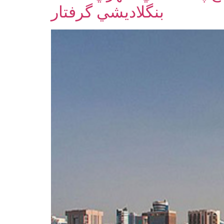
بنگلاديشي گرفتار