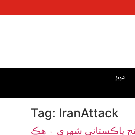
شوبز
Tag:
IranAttack
 پنج پاڪستاني شهري ۽ هڪ