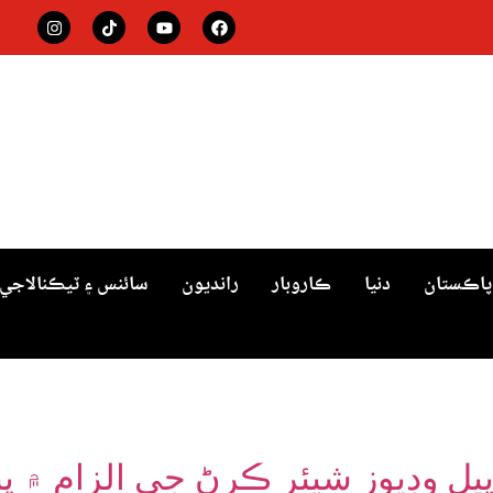
پاڪستان
دنيا
ڪاروبار
رانديون
سائنس ۽ ٽيڪنالاجي
اپيل وڊيوز شيئر ڪرڻ جي الزام ۾