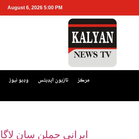
August 6, 2026 5:00 PM
مرڪز
تازيون اپڊيٽس
وڊيو نيوز
ايراني حملن سان لاڳ