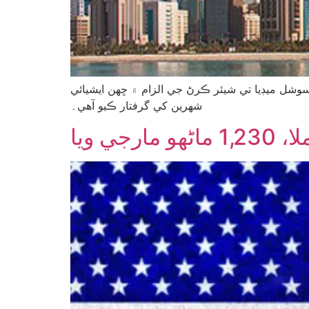
 سوشل ميڊيا تي شيئر ڪرڻ جي الزام ۾ ڇهن ايشيائي
شهرين کي گرفتار ڪيو آهي۔
ي ويا