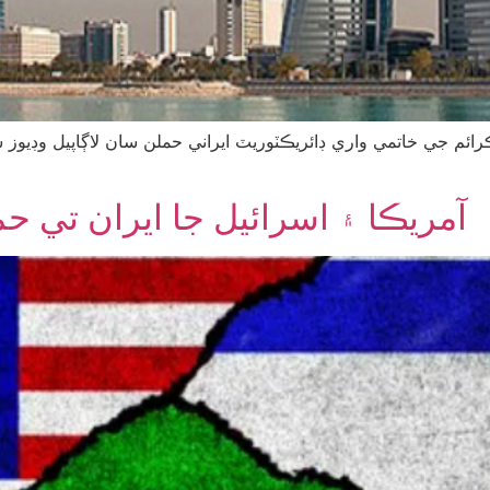
رائم جي خاتمي واري ڊائريڪٽوريٽ ايراني حملن سان لاڳاپيل وڊيوز
آمريڪا ۽ اسرائيل جا ايران تي حملا، 1,230 ماڻهو مارج