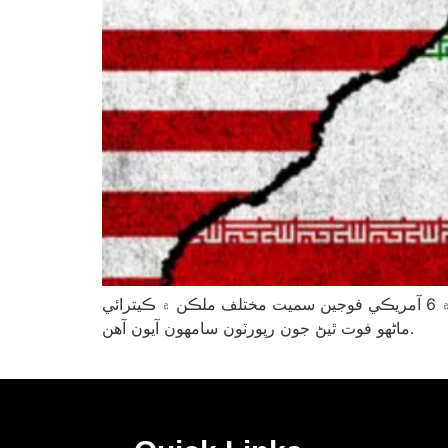
آمريڪا ۽ اسرائيل جي حملن ۾ ايران ۾ 1,230 ماڻهو مارجي ويا، جڏهن ته ايران جي جوابي حملن ۾ 6 آمريڪي فوجين سميت مختلف ملڪن ۾ ڪيترائي
ماڻهو فوت ٿيڻ جون رپورٽون سامهون آيون آهن.