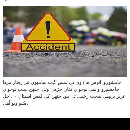
ڄامشورو: انڊس ھاءِ وي تي لمس گيٽ سامھون تيز رفتار مزدا
ڄامشورو واسي نوجوان مٿان چڙھي وئي، جنھن سبب نوجوان
عزير بروھي سخت زخمي ٿي پيو، جنھن کي لمس اسپتال ۾ داخل
ڪيو ويو آھي.