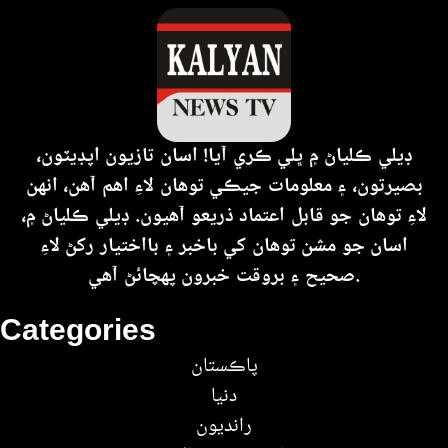
ڊيلي ڪلياڻ ۾ ڀلي ڪري آيا! اسان تازيون اپڊيٽون،
بصيرتون، ۽ معلومات جيڪي توهان لاءِ اهم آهن، انهن
لاءِ توهان جو قابل اعتماد ذريعو آهيون. ڊيلي ڪلياڻ ۾،
اسان جو مشن توهان کي باخبر ۽ بااختيار رکڻ لاءِ
صحيح ۽ بروقت خبرون پهچائڻ آهي.
Categories
پاڪستان
دنيا
رانديون