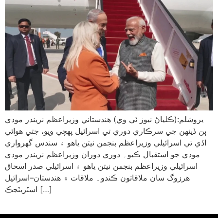
يروشلم:(ڪلياڻ نيوز ٽي وي) هندستاني وزيراعظم نريندر مودي
ٻن ڏينهن جي سرڪاري دوري تي اسرائيل پهچي ويو، جتي هوائي
اڏي تي اسرائيلي وزيراعظم بنجمن نيتن ياهو ۽ سندس گهرواري
مودي جو استقبال ڪيو۔ دوري دوران وزيراعظم نريندر مودي
اسرائيلي وزيراعظم بنجمن نيتن ياهو ۽ اسرائيلي صدر اسحاق
هرزوگ سان ملاقاتون ڪندو۔ ملاقات ۾ هندستان–اسرائيل
اسٽريٽجڪ […]