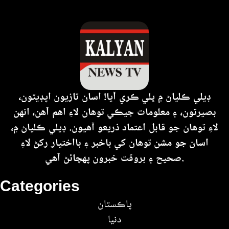
ڊيلي ڪلياڻ ۾ ڀلي ڪري آيا! اسان تازيون اپڊيٽون،
بصيرتون، ۽ معلومات جيڪي توهان لاءِ اهم آهن، انهن
لاءِ توهان جو قابل اعتماد ذريعو آهيون. ڊيلي ڪلياڻ ۾،
اسان جو مشن توهان کي باخبر ۽ بااختيار رکڻ لاءِ
صحيح ۽ بروقت خبرون پهچائڻ آهي.
Categories
پاڪستان
دنيا