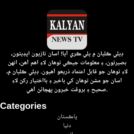
ڊيلي ڪلياڻ ۾ ڀلي ڪري آيا! اسان تازيون اپڊيٽون،
بصيرتون، ۽ معلومات جيڪي توهان لاءِ اهم آهن، انهن
لاءِ توهان جو قابل اعتماد ذريعو آهيون. ڊيلي ڪلياڻ ۾،
اسان جو مشن توهان کي باخبر ۽ بااختيار رکڻ لاءِ
صحيح ۽ بروقت خبرون پهچائڻ آهي.
Categories
پاڪستان
دنيا