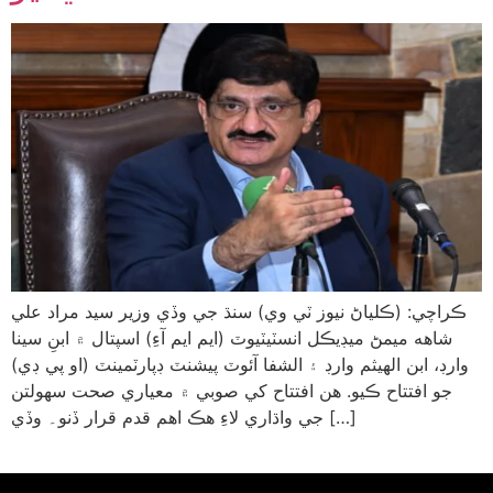
ڪراچي: (ڪلياڻ نيوز ٽي وي) سنڌ جي وڏي وزير سيد مراد علي
شاهه ميمڻ ميڊيڪل انسٽيٽيوٽ (ايم ايم آءِ) اسپتال ۾ ابنِ سينا
وارڊ، ابن الهيثم وارڊ ۽ الشفا آئوٽ پيشنٽ ڊپارٽمينٽ (او پي ڊي)
جو افتتاح ڪيو. هن افتتاح کي صوبي ۾ معياري صحت سهولتن
جي واڌاري لاءِ هڪ اهم قدم قرار ڏنو۔ وڏي […]