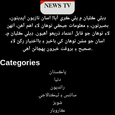
ڊيلي ڪلياڻ ۾ ڀلي ڪري آيا! اسان تازيون اپڊيٽون،
بصيرتون، ۽ معلومات جيڪي توهان لاءِ اهم آهن، انهن
لاءِ توهان جو قابل اعتماد ذريعو آهيون. ڊيلي ڪلياڻ ۾،
اسان جو مشن توهان کي باخبر ۽ بااختيار رکڻ لاءِ
صحيح ۽ بروقت خبرون پهچائڻ آهي.
Categories
پاڪستان
دنيا
رانديون
سائنس ۽ ٽيڪنالاجي
شوبز
ڪاروبار