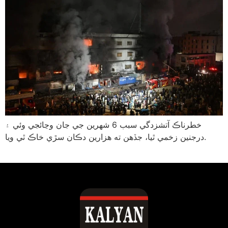
خطرناڪ آتشزدگي سبب 6 شهرين جي جان وڃائجي وئي ۽
درجنين زخمي ٿيا، جڏهن ته هزارين دڪان سڙي خاڪ ٿي ويا.