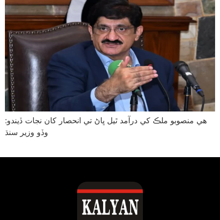
هي منصوبو ملڪ کي درآمد ٿيل ڀاڻ تي انحصار کان نجات ڏيندو:
وڏو وزير سنڌ