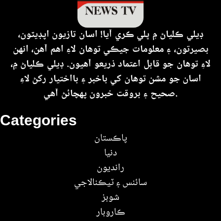
ڊيلي ڪلياڻ ۾ ڀلي ڪري آيا! اسان تازيون اپڊيٽون،
بصيرتون، ۽ معلومات جيڪي توهان لاءِ اهم آهن، انهن
لاءِ توهان جو قابل اعتماد ذريعو آهيون. ڊيلي ڪلياڻ ۾،
اسان جو مشن توهان کي باخبر ۽ بااختيار رکڻ لاءِ
صحيح ۽ بروقت خبرون پهچائڻ آهي.
Categories
پاڪستان
دنيا
رانديون
سائنس ۽ ٽيڪنالاجي
شوبز
ڪاروبار