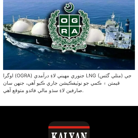
اوگرا (OGRA) جنوري مهيني لاءِ درآمدي LNG (متلي گئس) جي
قيمتن ۾ ڪمي جو نوٽيفڪيشن جاري ڪيو آهي، جنهن سان
صارفين لاءِ سڌو مالي فائدو متوقع آهي.