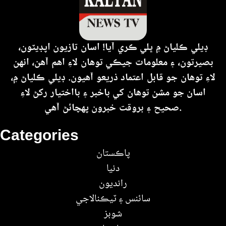
ڊيلي ڪلياڻ ۾ ڀلي ڪري آيا! اسان تازيون اپڊيٽون،
بصيرتون، ۽ معلومات جيڪي توهان لاءِ اهم آهن، انهن
لاءِ توهان جو قابل اعتماد ذريعو آهيون. ڊيلي ڪلياڻ ۾،
اسان جو مشن توهان کي باخبر ۽ بااختيار رکڻ لاءِ
صحيح ۽ بروقت خبرون پهچائڻ آهي.
Categories
پاڪستان
دنيا
رانديون
سائنس ۽ ٽيڪنالاجي
شوبز