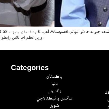
گل پل
وزيراعظم اڃا تائين رابطو ناهي ڪيو. متاثرن کي شفاف ريليف فراهم ڪيو ويندو.
Categories
پاڪستان
دنيا
رانديون
ون
سائنس ۽ ٽيڪنالاجي
شوبز