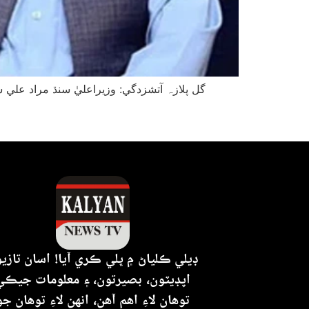
ڊيلي ڪلياڻ ۾ ڀلي ڪري آيا! اسان تازي
اپڊيٽون، بصيرتون، ۽ معلومات جيڪي
توهان لاءِ اهم آهن، انهن لاءِ توهان جو