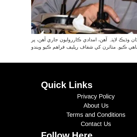
ازہ آتشزدگي: وزيراعليٰ سنڌ مراد علي شاهه چيو ته حادثو انتهائي افسوسناڪ آهي، 6 ڄڻا جاڻ بحق ۽ 58 کان وڌيڪ لاپتہ آهن، امدادي ڪارروايون جاري آهن، پر
Quick Links
Privacy Policy
About Us
Terms and Conditions
Contact Us
Follow Here