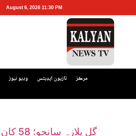
August 6, 2026 11:30 PM
مرڪز
تازيون اپڊيٽس
وڊيو نيوز
گل پلا