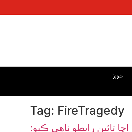
شوبز
Tag:
FireTragedy
يراعظم اڃا تائين رابطو ناهي ڪيو: