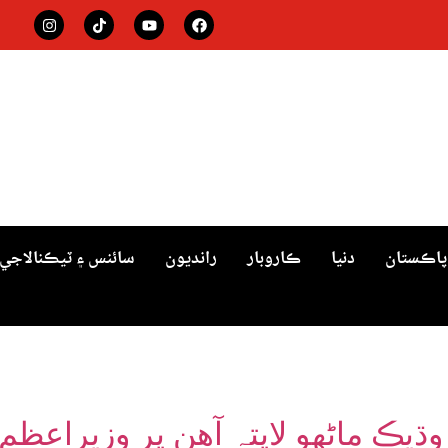
پاڪستان
دنيا
ڪاروبار
رانديون
سائنس ۽ ٽيڪنالاجي
زہ سانحو؛ 58 کان وڌيڪ ماڻهو لاپتہ آهن پر وز