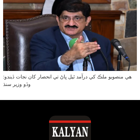
هي منصوبو ملڪ کي درآمد ٿيل ڀاڻ تي انحصار کان نجات ڏيندو:
وڏو وزير سنڌ