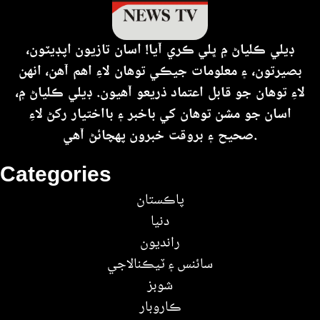
ڊيلي ڪلياڻ ۾ ڀلي ڪري آيا! اسان تازيون اپڊيٽون،
بصيرتون، ۽ معلومات جيڪي توهان لاءِ اهم آهن، انهن
لاءِ توهان جو قابل اعتماد ذريعو آهيون. ڊيلي ڪلياڻ ۾،
اسان جو مشن توهان کي باخبر ۽ بااختيار رکڻ لاءِ
صحيح ۽ بروقت خبرون پهچائڻ آهي.
Categories
پاڪستان
دنيا
رانديون
سائنس ۽ ٽيڪنالاجي
شوبز
ڪاروبار