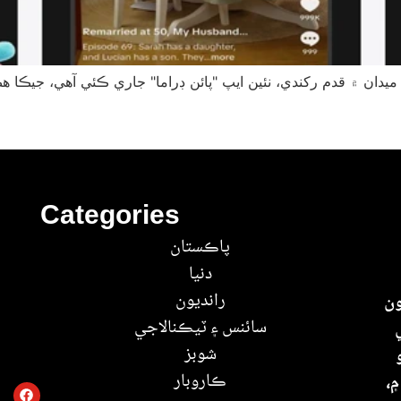
يدان ۾ قدم رکندي، نئين ايپ "پائن ڊراما" جاري ڪئي آهي، جيڪا
Categories
پاڪستان
دنيا
رانديون
ون
سائنس ۽ ٽيڪنالاجي
شوبز
ڪاروبار
۾،