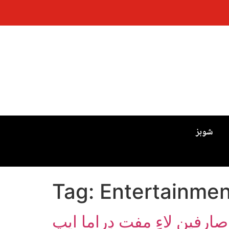
شوبز
Tag:
Entertainme
ارفين لاءِ مفت ڊراما ايپ