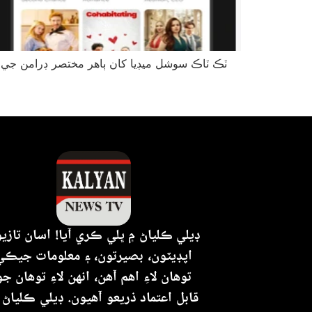
ٽڪ ٽاڪ سوشل ميڊيا کان ٻاهر مختصر ڊرامن جي م
ڊيلي ڪلياڻ ۾ ڀلي ڪري آيا! اسان تازي
اپڊيٽون، بصيرتون، ۽ معلومات جيڪي
توهان لاءِ اهم آهن، انهن لاءِ توهان جو
قابل اعتماد ذريعو آهيون. ڊيلي ڪلياڻ 