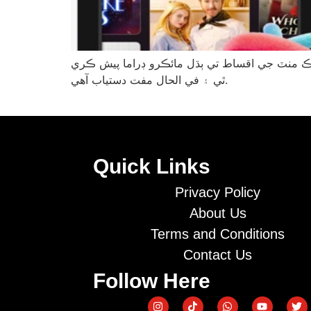
 هڪ منٽ جي اقساط تي ٻڌل مائڪرو ڊراما پيش ڪري
ٿي ۽ في الحال مفت دستياب آهي.
Quick Links
Privacy Policy
About Us
Terms and Conditions
Contact Us
Follow Here