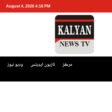
August 4, 2026 4:16 PM
مرڪز
تازيون اپڊيٽس
وڊيو نيوز