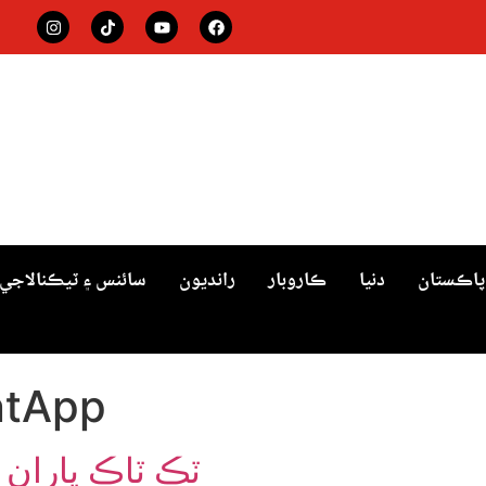
پاڪستان
دنيا
ڪاروبار
رانديون
سائنس ۽ ٽيڪنالاجي
ntApp
ٽڪ ٽاڪ پاران ص