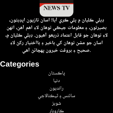
ڊيلي ڪلياڻ ۾ ڀلي ڪري آيا! اسان تازيون اپڊيٽون،
بصيرتون، ۽ معلومات جيڪي توهان لاءِ اهم آهن، انهن
لاءِ توهان جو قابل اعتماد ذريعو آهيون. ڊيلي ڪلياڻ ۾،
اسان جو مشن توهان کي باخبر ۽ بااختيار رکڻ لاءِ
صحيح ۽ بروقت خبرون پهچائڻ آهي.
Categories
پاڪستان
دنيا
رانديون
سائنس ۽ ٽيڪنالاجي
شوبز
ڪاروبار