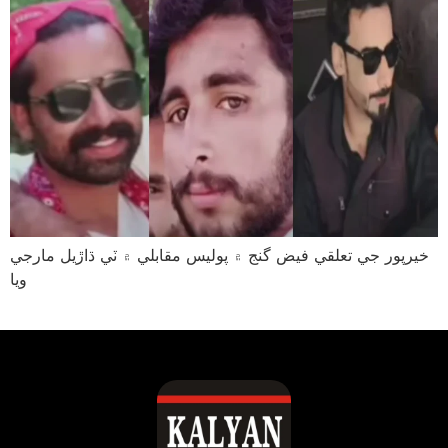
خيرپور جي تعلقي فيض گنج ۾ پوليس مقابلي ۾ ٽي ڌاڙيل مارجي
ويا