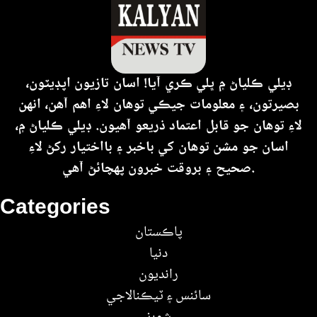
ڊيلي ڪلياڻ ۾ ڀلي ڪري آيا! اسان تازيون اپڊيٽون،
بصيرتون، ۽ معلومات جيڪي توهان لاءِ اهم آهن، انهن
لاءِ توهان جو قابل اعتماد ذريعو آهيون. ڊيلي ڪلياڻ ۾،
اسان جو مشن توهان کي باخبر ۽ بااختيار رکڻ لاءِ
صحيح ۽ بروقت خبرون پهچائڻ آهي.
Categories
پاڪستان
دنيا
رانديون
سائنس ۽ ٽيڪنالاجي