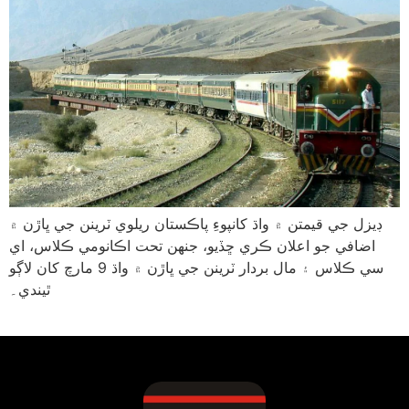
ڊيزل جي قيمتن ۾ واڌ کانپوءِ پاڪستان ريلوي ٽرينن جي ڀاڙن ۾
اضافي جو اعلان ڪري ڇڏيو، جنهن تحت اڪانومي ڪلاس، اي
سي ڪلاس ۽ مال بردار ٽرينن جي ڀاڙن ۾ واڌ 9 مارچ کان لاڳو
ٿيندي۔