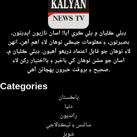
ڊيلي ڪلياڻ ۾ ڀلي ڪري آيا! اسان تازيون اپڊيٽون،
بصيرتون، ۽ معلومات جيڪي توهان لاءِ اهم آهن، انهن
لاءِ توهان جو قابل اعتماد ذريعو آهيون. ڊيلي ڪلياڻ ۾،
اسان جو مشن توهان کي باخبر ۽ بااختيار رکڻ لاءِ
صحيح ۽ بروقت خبرون پهچائڻ آهي.
Categories
پاڪستان
دنيا
رانديون
سائنس ۽ ٽيڪنالاجي
شوبز