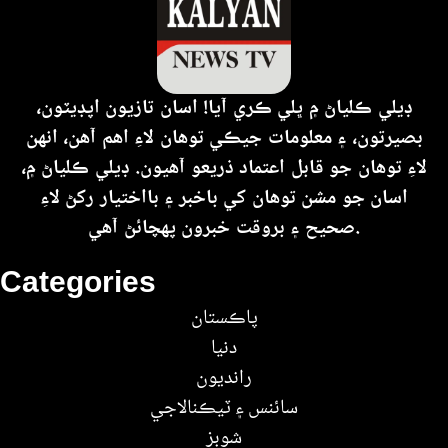
ڊيلي ڪلياڻ ۾ ڀلي ڪري آيا! اسان تازيون اپڊيٽون،
بصيرتون، ۽ معلومات جيڪي توهان لاءِ اهم آهن، انهن
لاءِ توهان جو قابل اعتماد ذريعو آهيون. ڊيلي ڪلياڻ ۾،
اسان جو مشن توهان کي باخبر ۽ بااختيار رکڻ لاءِ
صحيح ۽ بروقت خبرون پهچائڻ آهي.
Categories
پاڪستان
دنيا
رانديون
سائنس ۽ ٽيڪنالاجي
شوبز