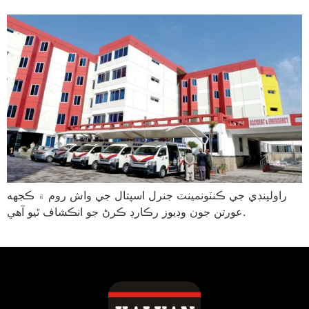
راولپنڊي جي ڪنٽونمينٽ جنرل اسپتال جي واش روم ۾ ڪجهه
عورتن جون وڊيوز رڪارڊ ڪرڻ جو انڪشاف ٿيو آهي.