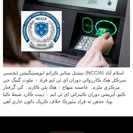
نيشنل سائبر ڪرائم انويسٽيگيشن ايجنسي (NCCIA) اسلام آباد
سرڪل هڪ ڪارروائي دوران اي ٽي ايم فراڊ ۾ ملوث گينگ جي
مرڪزي ملزمہ عاصمه منھاج ۽ هڪ ٻئي ڪارندہ کي گرفتار
ڪيو. آپريشن دوران ڪيترائي اي ٽي ايم ۽ ڊيبٽ ڪارڊ ضبط ڪيا
ويا، جڏهن ته فراڊ نيٽورڪ خلاف ڪریک ڊائون جاري آهي.