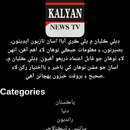
ڊيلي ڪلياڻ ۾ ڀلي ڪري آيا! اسان تازيون اپڊيٽون،
بصيرتون، ۽ معلومات جيڪي توهان لاءِ اهم آهن، انهن
لاءِ توهان جو قابل اعتماد ذريعو آهيون. ڊيلي ڪلياڻ ۾،
اسان جو مشن توهان کي باخبر ۽ بااختيار رکڻ لاءِ
صحيح ۽ بروقت خبرون پهچائڻ آهي.
Categories
پاڪستان
دنيا
رانديون
سائنس ۽ ٽيڪنالاجي