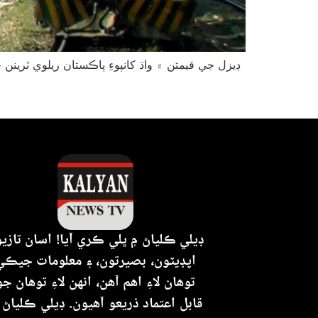
ڊيلي ڪلياڻ ۾ ڀلي ڪري آيا! اسان تازي
اپڊيٽون، بصيرتون، ۽ معلومات جيڪي
توهان لاءِ اهم آهن، انهن لاءِ توهان جو
قابل اعتماد ذريعو آهيون. ڊيلي ڪلياڻ 