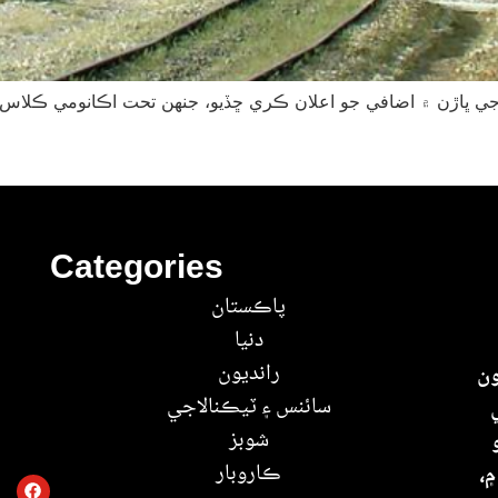
Categories
پاڪستان
دنيا
رانديون
ون
سائنس ۽ ٽيڪنالاجي
شوبز
ڪاروبار
۾،