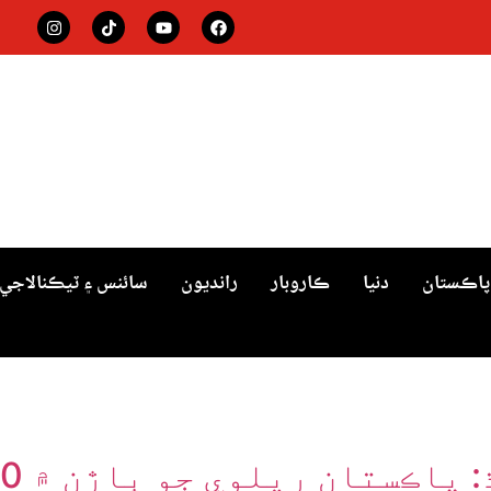
پاڪستان
دنيا
ڪاروبار
رانديون
سائنس ۽ ٽيڪنالاجي
ريلوي جو ڀاڙن ۾ 20 سيڪڙو اضافي جو اعلان