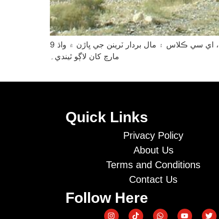
ڊيزل جي قيمتن ۾ واڌ کانپوءِ پاڪستان ريلوي ٽرينن جي ڀاڙن ۾ اضافي جو اعلان ڪري ڇڏيو، جنهن تحت اڪانومي ڪلاس، اي سي ڪلاس ۽ مال بردار ٽرينن جي ڀاڙن ۾ واڌ 9
مارچ کان لاڳو ٿيندي۔
Quick Links
Privacy Policy
About Us
Terms and Conditions
Contact Us
Follow Here