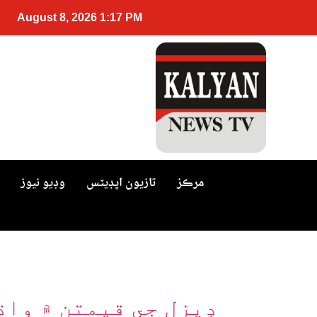
August 8, 2026 1:17 PM
مرڪز
تازيون اپڊيٽس
وڊيو نيوز
ڊيزل جي قيمتن ۾ واڌ: پاڪستان 