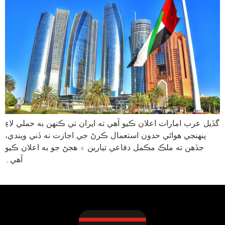
گڏيل عرب امارات اعلان ڪيو آهي ته ايران تي ڪنهن به حملي لاءِ
پنهنجي هوائي حدون استعمال ڪرڻ جي اجازت نه ڏني ويندي،
جڏهن ته ملڪ مڪمل دفاعي تيارين ۾ هجڻ جو به اعلان ڪيو
آهي۔