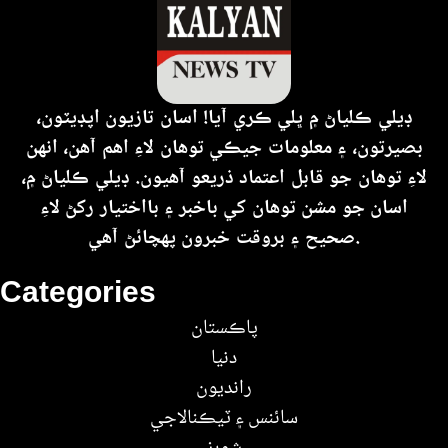
ڊيلي ڪلياڻ ۾ ڀلي ڪري آيا! اسان تازيون اپڊيٽون،
بصيرتون، ۽ معلومات جيڪي توهان لاءِ اهم آهن، انهن
لاءِ توهان جو قابل اعتماد ذريعو آهيون. ڊيلي ڪلياڻ ۾،
اسان جو مشن توهان کي باخبر ۽ بااختيار رکڻ لاءِ
صحيح ۽ بروقت خبرون پهچائڻ آهي.
Categories
پاڪستان
دنيا
رانديون
سائنس ۽ ٽيڪنالاجي