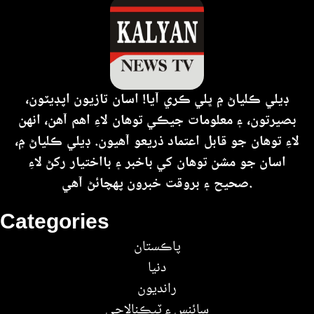
ڊيلي ڪلياڻ ۾ ڀلي ڪري آيا! اسان تازيون اپڊيٽون،
بصيرتون، ۽ معلومات جيڪي توهان لاءِ اهم آهن، انهن
لاءِ توهان جو قابل اعتماد ذريعو آهيون. ڊيلي ڪلياڻ ۾،
اسان جو مشن توهان کي باخبر ۽ بااختيار رکڻ لاءِ
صحيح ۽ بروقت خبرون پهچائڻ آهي.
Categories
پاڪستان
دنيا
رانديون
سائنس ۽ ٽيڪنالاجي