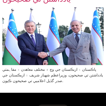
پاڪستان ۽ ازبڪستان جي وچ ۾ مختلف معاهدن ۽ مفاہمتي
يادداشتن تي صحيحون، وزيراعظم شهباز شريف ۽ ازبڪستان جي
صدر گڏيل اعلاميي تي صحيحون ڪيون.