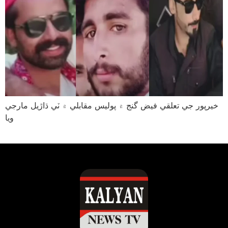
خيرپور جي تعلقي فيض گنج ۾ پوليس مقابلي ۾ ٽي ڌاڙيل مارجي
ويا