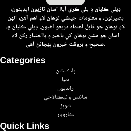
ڊيلي ڪلياڻ ۾ ڀلي ڪري آيا! اسان تازيون اپڊيٽون،
بصيرتون، ۽ معلومات جيڪي توهان لاءِ اهم آهن، انهن
لاءِ توهان جو قابل اعتماد ذريعو آهيون. ڊيلي ڪلياڻ ۾،
اسان جو مشن توهان کي باخبر ۽ بااختيار رکڻ لاءِ
صحيح ۽ بروقت خبرون پهچائڻ آهي.
Categories
پاڪستان
دنيا
رانديون
سائنس ۽ ٽيڪنالاجي
شوبز
ڪاروبار
Quick Links