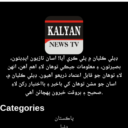
ڊيلي ڪلياڻ ۾ ڀلي ڪري آيا! اسان تازيون اپڊيٽون،
بصيرتون، ۽ معلومات جيڪي توهان لاءِ اهم آهن، انهن
لاءِ توهان جو قابل اعتماد ذريعو آهيون. ڊيلي ڪلياڻ ۾،
اسان جو مشن توهان کي باخبر ۽ بااختيار رکڻ لاءِ
صحيح ۽ بروقت خبرون پهچائڻ آهي.
Categories
پاڪستان
دنيا