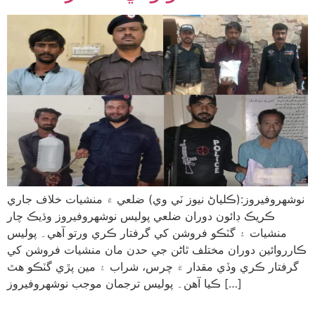
نوشهروفيروز:(ڪلياڻ نيوز ٽي وي) ضلعي ۾ منشيات خلاف جاري
ڪريڪ ڊائون دوران ضلعي پوليس نوشهروفيروز وڌيڪ چار
منشيات ۽ گٽڪو فروشن کي گرفتار ڪري ورتو آهي۔ پوليس
ڪارروائين دوران مختلف ٿاڻن جي حدن مان منشيات فروشن کي
گرفتار ڪري وڏي مقدار ۾ چرس، شراب ۽ مين پڙي گٽڪو ھٿ
ڪيا آھن۔ پوليس ترجمان موجب نوشهروفيروز […]